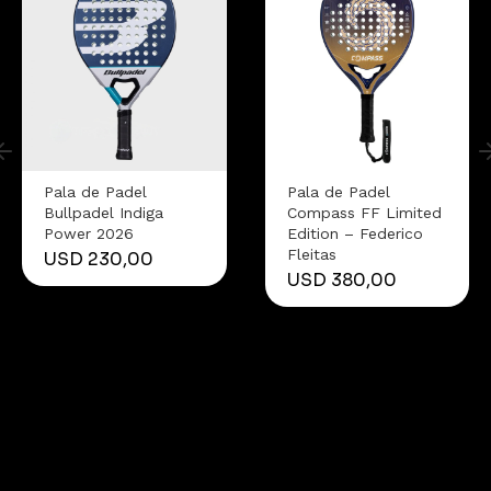
Pala de Padel
Pala de Padel
Bullpadel Indiga
Compass FF Limited
Power 2026
Edition – Federico
Fleitas
USD
230,00
USD
380,00