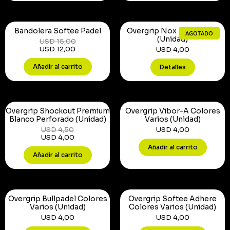
Bandolera Softee Padel
Overgrip Nox Pro Blanco
AGOTADO
(Unidad)
USD
15,00
USD
12,00
USD
4,00
Añadir al carrito
Detalles
Overgrip Shockout Premium
Overgrip Vibor-A Colores
Blanco Perforado (Unidad)
Varios (Unidad)
USD
4,50
USD
4,00
USD
4,00
Añadir al carrito
Añadir al carrito
Overgrip Bullpadel Colores
Overgrip Softee Adhere
Varios (Unidad)
Colores Varios (Unidad)
USD
4,00
USD
4,00