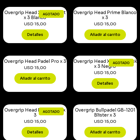
Overgrip Head Xtreme Soft
Overgrip Head Prime Blanco
AGOTADO
x 3 Blanco
x 3
USD
15,00
USD
15,00
Detalles
Añadir al carrito
Overgrip Head Padel Pro x 3
Overgrip Head Xtreme Track
AGOTADO
x 3 Negro
USD
15,00
USD
15,00
Añadir al carrito
Detalles
Overgrip Head Prime Tour x
Overgrip Bullpadel GB-1201
AGOTADO
3
Blister x 3
USD
15,00
USD
15,00
Detalles
Añadir al carrito