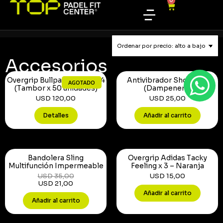
0
Accesorios
Overgrip Bullpadel GB-1604
Antivibrador Shockout
AGOTADO
(Tambor x 50 unidades)
(Dampeners)
USD
120,00
USD
25,00
Detalles
Añadir al carrito
Bandolera Sling
Overgrip Adidas Tacky
Multifunción Impermeable
Feeling x 3 – Naranja
USD
35,00
USD
15,00
USD
21,00
Añadir al carrito
Añadir al carrito