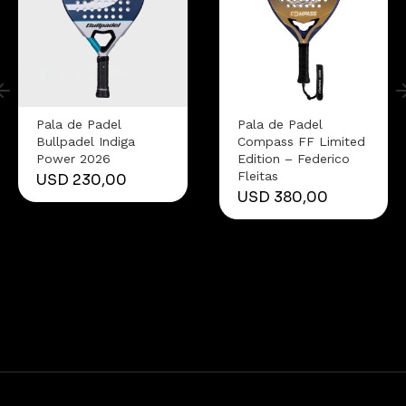
Pala de Padel
Pala de Padel
Bullpadel Indiga
Compass FF Limited
Power 2026
Edition – Federico
Fleitas
USD
230,00
USD
380,00