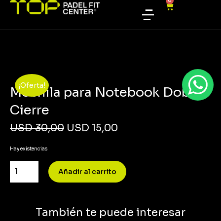
0
¡Oferta!
Mochila para Notebook Doble
Cierre
USD
30,00
USD
15,00
Hay existencias
Añadir al carrito
También te puede interesar